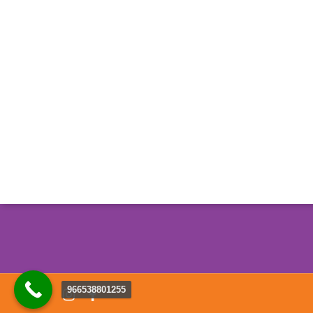
اتصل بنا
0112653845
+966538801255
info@dreamstime.sa
966538801255
instagram
facebook