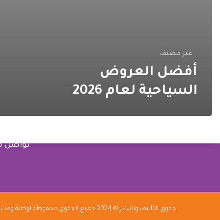
الروابط
الرئيسية
عروض س
غير مصنف
نبذة عنا
هي شركة رائدة في تحويل الأفكار
أفضل العروض
الطموحة إلى مشاريع ملموسة تحقق
خدماتنا
السياحية لعام 2026
الرؤى والأحلام. نحن نعمل بجد لنكون
تذاكر ال
شركاءك الموثوقين في تحقيق
خطط رح
أهدافك
تواصل م
حقوق التأليف والنشر © 2024 جميع الحقوق محفوظة لوكالة وقت الأحلام