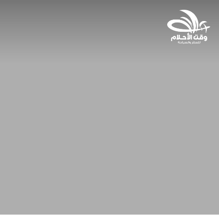
Ski
t
mai
conten