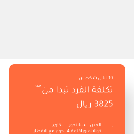
10 ليالي شخصين
SAR
تكلفة الفرد تبدا من
3825 ريال
المدن : سيلانجور – لنكاوي –
كوالالمبور
اقامة 4 نجوم مع الافطار –