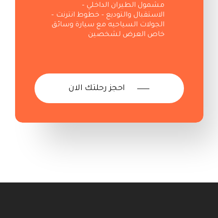
مشمول الطيران الداخلي –
الاستقبال والتوديع – خطوط انترنت –
الجولات السياحيه مع سيارة وسائق
خاص
العرض لشخصين
احجز رحلتك الان